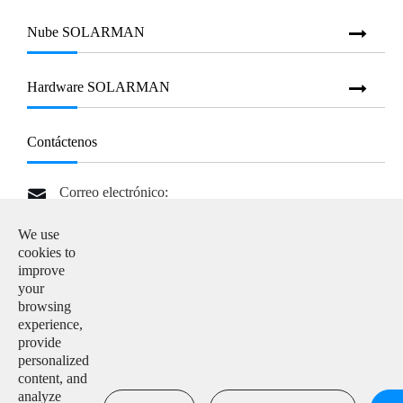
Nube SOLARMAN
Hardware SOLARMAN
Contáctenos
Correo electrónico:

info@solarmanpv.com
We use
Teléfono:

cookies to
+86-15312225591
improve
your
Agregar:

browsing
Building H4, China IoT International Innovation Park,
experience,
No. 6, Jingxian Road, Wuxi, Jiangsu, P. R. China
provide
personalized
content, and

analyze