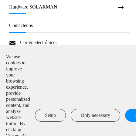
Hardware SOLARMAN
Contáctenos
Correo electrónico:

info@solarmanpv.com
We use
Teléfono:

cookies to
+86-15312225591
improve
your
Agregar:

browsing
Building H4, China IoT International Innovation Park,
experience,
No. 6, Jingxian Road, Wuxi, Jiangsu, P. R. China
provide
personalized
content, and

analyze
Setup
Only necessary
website
traffic. By
clicking
Derechos de autor ©
IGEN Tech Co., Ltd.
Todos los derechos
'Accept All',